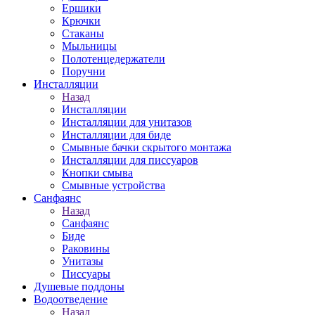
Ершики
Крючки
Стаканы
Мыльницы
Полотенцедержатели
Поручни
Инсталляции
Назад
Инсталляции
Инсталляции для унитазов
Инсталляции для биде
Смывные бачки скрытого монтажа
Инсталляции для писсуаров
Кнопки смыва
Смывные устройства
Санфаянс
Назад
Санфаянс
Биде
Раковины
Унитазы
Писсуары
Душевые поддоны
Водоотведение
Назад