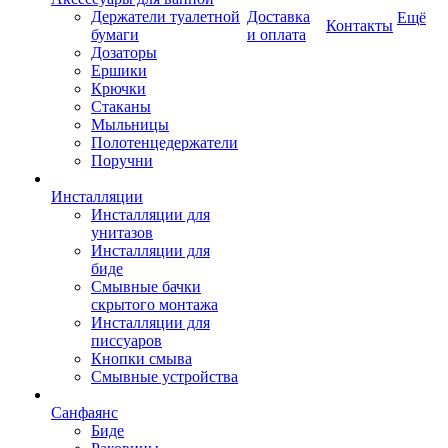
Держатели туалетной
Доставка
Ещё
Контакты
бумаги
и оплата
Дозаторы
Ершики
Крючки
Стаканы
Мыльницы
Полотенцедержатели
Поручни
Инсталляции
Инсталляции для
унитазов
Инсталляции для
биде
Смывные бачки
скрытого монтажа
Инсталляции для
писсуаров
Кнопки смыва
Смывные устройства
Санфаянс
Биде