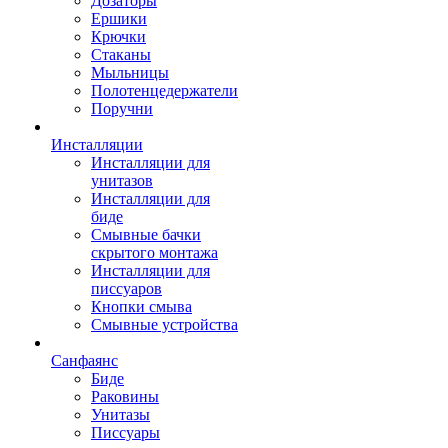
Дозаторы
Ершики
Крючки
Стаканы
Мыльницы
Полотенцедержатели
Поручни
Инсталляции
Инсталляции для
унитазов
Инсталляции для
биде
Смывные бачки
скрытого монтажа
Инсталляции для
писсуаров
Кнопки смыва
Смывные устройства
Санфаянс
Биде
Раковины
Унитазы
Писсуары