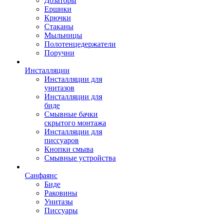
Дозаторы
Ершики
Крючки
Стаканы
Мыльницы
Полотенцедержатели
Поручни
Инсталляции
Инсталляции для
унитазов
Инсталляции для
биде
Смывные бачки
скрытого монтажа
Инсталляции для
писсуаров
Кнопки смыва
Смывные устройства
Санфаянс
Биде
Раковины
Унитазы
Писсуары