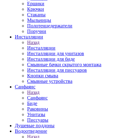
Ершики
Крючки
Стаканы
Мыльницы
Полотенцедержатели
Поручни
Инсталляции
Назад
Инсталляции
Инсталляции для унитазов
Инсталляции для биде
Смывные бачки скрытого монтажа
Инсталляции для писсуаров
Кнопки смыва
Смывные устройства
Санфаянс
Назад
Санфаянс
Биде
Раковины
Унитазы
Писсуары
Душевые поддоны
Водоотведение
Назад