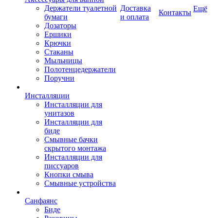
Держатели туалетной
Доставка
Ещё
Контакты
бумаги
и оплата
Дозаторы
Ершики
Крючки
Стаканы
Мыльницы
Полотенцедержатели
Поручни
Инсталляции
Инсталляции для
унитазов
Инсталляции для
биде
Смывные бачки
скрытого монтажа
Инсталляции для
писсуаров
Кнопки смыва
Смывные устройства
Санфаянс
Биде