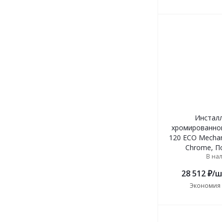
Инсталл
хромированной
120 ECO Mechani
Chrome, П
В на
28 512
₽
/ш
Экономия