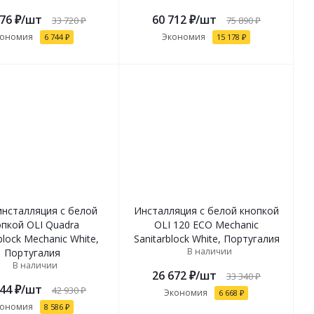
976
₽
/шт
60 712
₽
/шт
33 720
₽
75 890
₽
кономия
Экономия
6 744
₽
15 178
₽
инсталляция с белой
Инсталляция с белой кнопкой
опкой OLI Quadra
OLI 120 ECO Mechanic
block Mechanic White,
Sanitarblock White, Португалия
В наличии
Португалия
В наличии
26 672
₽
/шт
33 340
₽
344
₽
/шт
42 930
₽
Экономия
6 668
₽
кономия
8 586
₽