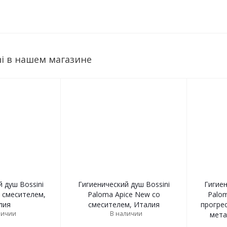
ni в нашем магазине
 душ Bossini
Гигиенический душ Bossini
Гигиен
о смесителем,
Paloma Apice New со
Palom
лия
смесителем, Италия
прогре
личии
В наличии
мета