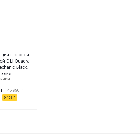
яция с черной
ой OLI Quadra
echanic Black,
галия
личии
т
45 990
₽
9 198
₽