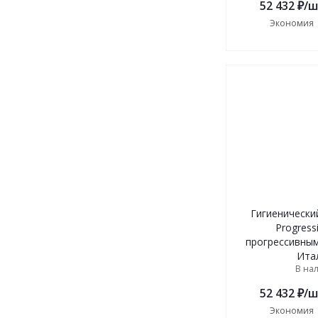
52 432
₽
/ш
Экономия
Гигиенический
Progressi
прогрессивным
Ита
В на
52 432
₽
/ш
Экономия