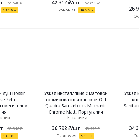
т
42 312
₽
/шт
65 540
₽
52 890
₽
26 
Экономия
13 108
₽
10 578
₽
Э
 душ Bossini
Узкая инсталляция с матовой
Узкая 
ve Set с
хромированной кнопкой OLI
кн
 смесителем,
Quadra Sanitarblock Mechanic
Sanitar
лия
Chrome Matt, Португалия
личии
В наличии
т
36 792
₽
/шт
34 
65 540
₽
45 990
₽
Экономия
Э
13 108
₽
9 198
₽