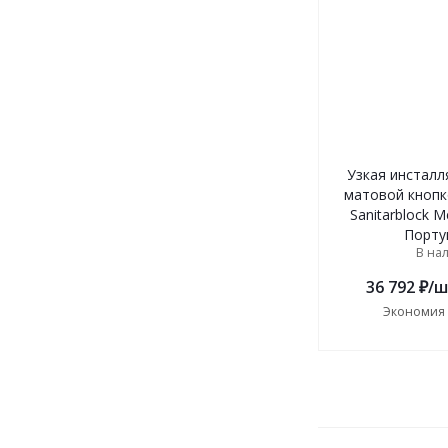
Узкая инсталл
матовой кнопк
Sanitarblock M
Порту
В на
36 792
₽
/ш
Экономия