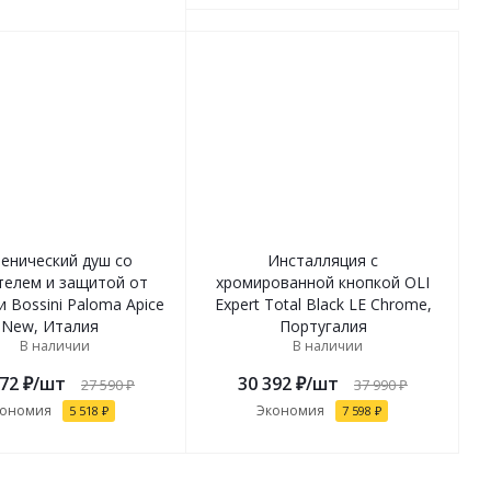
иенический душ со
Инсталляция с
телем и защитой от
хромированной кнопкой OLI
 Bossini Paloma Apice
Expert Total Black LE Chrome,
New, Италия
Португалия
В наличии
В наличии
072
₽
/шт
30 392
₽
/шт
27 590
₽
37 990
₽
кономия
Экономия
5 518
₽
7 598
₽