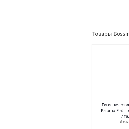
Товары Bossi
Гигиенический
Paloma Flat с
Ита
В на