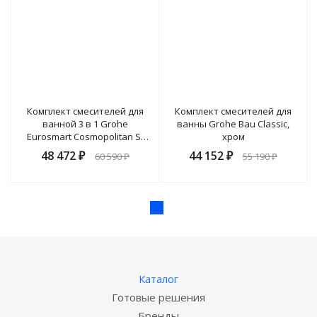
Комплект смесителей для
Комплект смесителей для
ванной 3 в 1 Grohe
ванны Grohe Bau Classic,
Eurosmart Cosmopolitan S-
хром
Size, хром
48 472
₽
44 152
₽
60 590
₽
55 190
₽
Показать
еще
Каталог
Готовые решения
Бренды