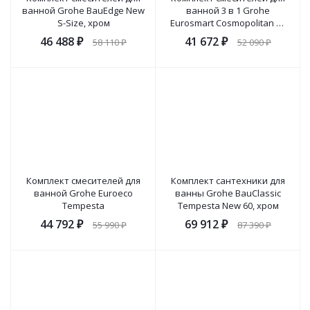
ванной Grohe BauEdge New
ванной 3 в 1 Grohe
S-Size, хром
Eurosmart Cosmopolitan M-
Size с донным клапаном,
46 488
₽
41 672
₽
58 110
₽
52 090
₽
хром
Комплект смесителей для
Комплект сантехники для
ванной Grohe Euroeco
ванны Grohe BauClassic
Tempesta
Tempesta New 60, хром
44 792
₽
69 912
₽
55 990
₽
87 390
₽