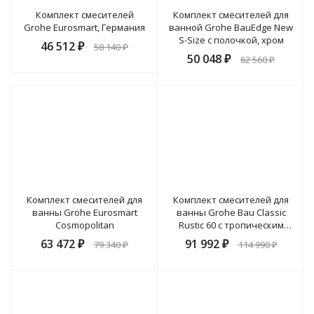
Комплект смесителей
Комплект смесителей для
Grohe Eurosmart, Германия
ванной Grohe BauEdge New
S-Size с полочкой, хром
46 512
₽
58 140
₽
50 048
₽
62 560
₽
Комплект смесителей для
Комплект смесителей для
ванны Grohe Eurosmart
ванны Grohe Bau Classic
Cosmopolitan
Rustic 60 с тропическим
душем, хром
63 472
₽
91 992
₽
79 340
₽
114 990
₽