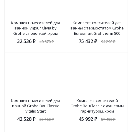
Комплект смесителей для
Комплект смесителей для
ванной Vigour Clivia by
ванны с термостатом Grohe
Grohe с полочкой, хром
Eurosmart Grohtherm 800
32 536
₽
75 432
₽
40 670
₽
94 290
₽
Комплект смесителей для
Комплект смесителей
ванной Grohe BauClassic
Grohe BauClassic с душевым
Vitalio Start
гарнитуром, хром
42 528
₽
45 992
₽
53 160
₽
57 490
₽