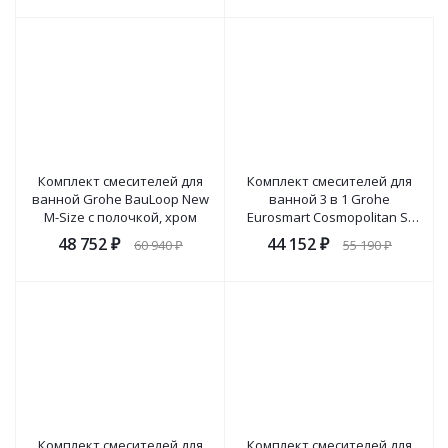
Комплект смесителей для
Комплект смесителей для
ванной Grohe BauLoop New
ванной 3 в 1 Grohe
M-Size с полочкой, хром
Eurosmart Cosmopolitan S-
Size с донным клапаном,
48 752
₽
44 152
₽
60 940
₽
55 190
₽
хром
Комплект смесителей для
Комплект смесителей для