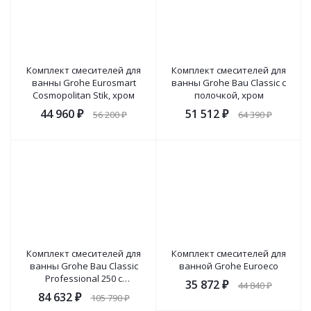
Комплект смесителей для
Комплект смесителей для
ванны Grohe Eurosmart
ванны Grohe Bau Classic с
Cosmopolitan Stik, хром
полочкой, хром
44 960
₽
51 512
₽
56 200
₽
64 390
₽
Комплект смесителей для
Комплект смесителей для
ванны Grohe Bau Classic
ванной Grohe Euroeco
Professional 250 с
35 872
₽
44 840
₽
тропическим душем
84 632
₽
105 790
₽