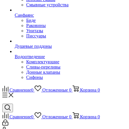
Смывные устройства
Санфаянс
Биде
Раковины
Унитазы
Писсуары
Душевые поддоны
Водоотведение
Комплектующие
Сливы-переливы
Донные клапаны
Сифоны
Сравнение
0
Отложенные
0
Корзина
0
Сравнение
0
Отложенные
0
Корзина
0