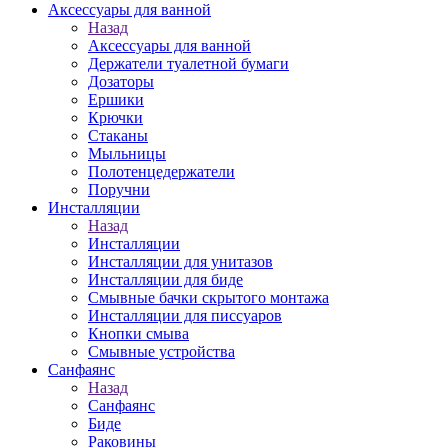
Аксессуары для ванной
Назад
Аксессуары для ванной
Держатели туалетной бумаги
Дозаторы
Ершики
Крючки
Стаканы
Мыльницы
Полотенцедержатели
Поручни
Инсталляции
Назад
Инсталляции
Инсталляции для унитазов
Инсталляции для биде
Смывные бачки скрытого монтажа
Инсталляции для писсуаров
Кнопки смыва
Смывные устройства
Санфаянс
Назад
Санфаянс
Биде
Раковины