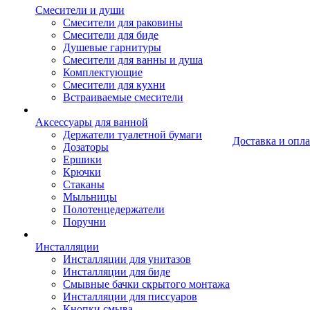
Смесители и души
Cмесители для раковины
Смесители для биде
Душевые гарнитуры
Смесители для ванны и душа
Комплектующие
Смесители для кухни
Встраиваемые смесители
Аксессуары для ванной
Держатели туалетной бумаги
Доставка и опла
Дозаторы
Ершики
Крючки
Стаканы
Мыльницы
Полотенцедержатели
Поручни
Инсталляции
Инсталляции для унитазов
Инсталляции для биде
Смывные бачки скрытого монтажа
Инсталляции для писсуаров
Кнопки смыва