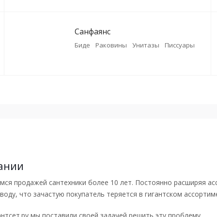
Санфаянс
Биде
Раковины
Унитазы
Писсуары
ании
ся продажей сантехники более 10 лет. Постоянно расширяя ас
воду, что зачастую покупатель теряется в гигантском ассортим
нтсет.ру мы поставили своей задачей решить эту проблему.