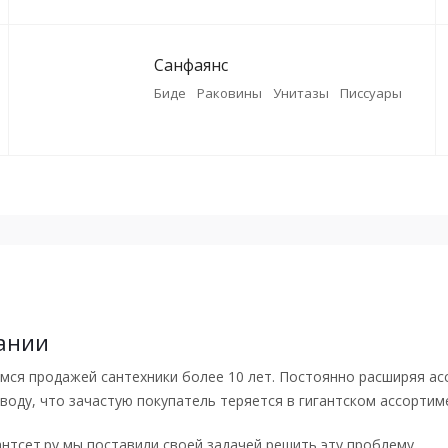
Санфаянс
Биде
Раковины
Унитазы
Писсуары
ании
ся продажей сантехники более 10 лет. Постоянно расширяя ас
воду, что зачастую покупатель теряется в гигантском ассортим
нтсет.ру мы поставили своей задачей решить эту проблему.